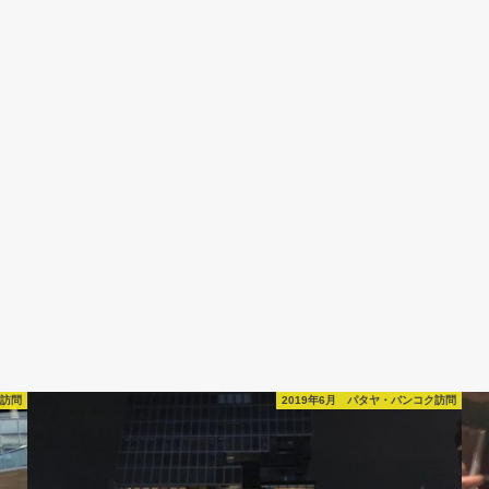
ク訪問
2019年6月 パタヤ・バンコク訪問