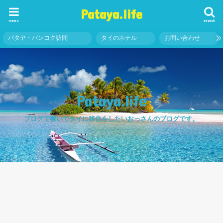
Pataya.life
menu
search
パタヤ・バンコク訪問
タイのホテル
お問い合わせ
Pataya.life
ブログで稼いでタイに移住をしたいおっさんのブログです。