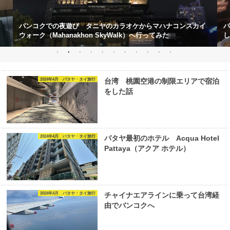
）
バンコクでの夜遊び タニヤのカラオケからマハナコンスカイ
パ
ウォーク（Mahanakhon SkyWalk）へ行ってみた
し
2024年4月 パタヤ・タイ旅行
台湾 桃園空港の制限エリアで宿泊
をした話
2024年4月 パタヤ・タイ旅行
パタヤ最初のホテル Acqua Hotel
Pattaya（アクア ホテル）
2024年4月 パタヤ・タイ旅行
チャイナエアラインに乗って台湾経
由でバンコクへ