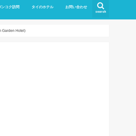
バンコク訪問
タイのホテル
お問い合わせ
search
4月 パタヤ・タイ旅行
12月 年越しパタヤ・バンコク
6月 パタヤ・バンコク訪問
9月 パタヤ・バンコク訪問
パタヤのホテル
バンコクのホテル
プーケットのホテル
den Hotel)